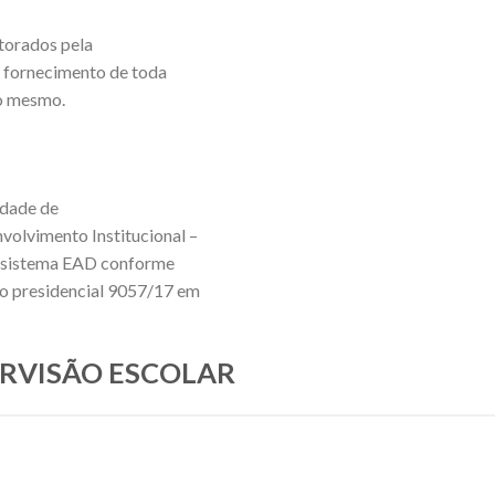
torados pela
e fornecimento de toda
do mesmo.
idade de
nvolvimento Institucional –
no sistema EAD conforme
eto presidencial 9057/17 em
PERVISÃO ESCOLAR