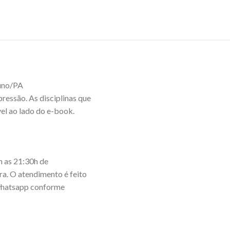
luno/PA
ressão. As disciplinas que
el ao lado do e-book.
 as 21:30h de
ira. O atendimento é feito
o whatsapp conforme