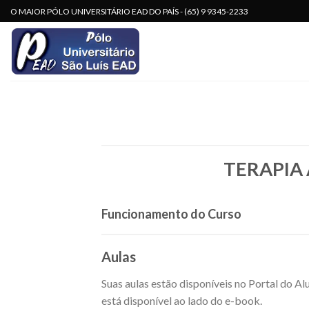
Skip
O MAIOR PÓLO UNIVERSITÁRIO EAD DO PAÍS - (65) 9 9345-2233
to
content
TERAPIA
Funcionamento do Curso
Aulas
Suas aulas estão disponíveis no Portal do A
está disponível ao lado do e-book.