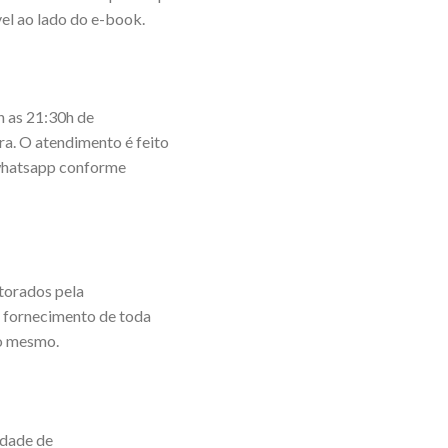
el ao lado do e-book.
 as 21:30h de
ira. O atendimento é feito
o whatsapp conforme
torados pela
e fornecimento de toda
do mesmo.
idade de