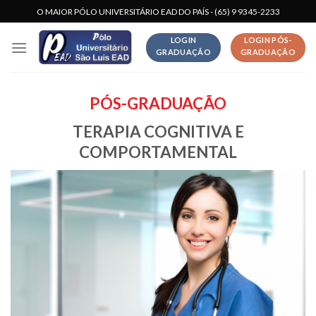
Skip
O MAIOR PÓLO UNIVERSITÁRIO EAD DO PAÍS - (65) 9 9345-2233
to
LOGIN
LOGIN PÓS-
content
GRADUAÇÃO
GRADUAÇÃO
PÓS-GRADUAÇÃO
TERAPIA COGNITIVA E
COMPORTAMENTAL