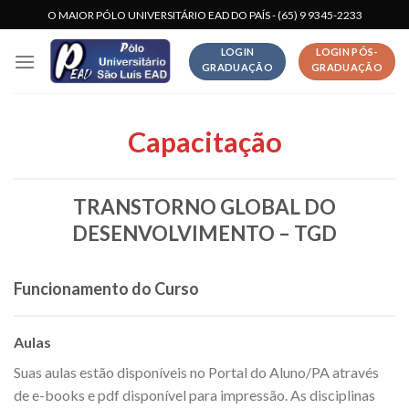
Skip
O MAIOR PÓLO UNIVERSITÁRIO EAD DO PAÍS - (65) 9 9345-2233
to
LOGIN
LOGIN PÓS-
content
GRADUAÇÃO
GRADUAÇÃO
Capacitação
TRANSTORNO GLOBAL DO
DESENVOLVIMENTO – TGD
Funcionamento do Curso
Aulas
Suas aulas estão disponíveis no Portal do Aluno/PA através
de e-books e pdf disponível para impressão. As disciplinas