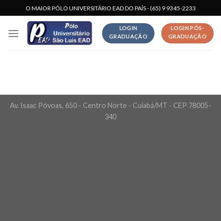
Skip
O MAIOR PÓLO UNIVERSITÁRIO EAD DO PAÍS - (65) 9 9345-2233
to
LOGIN
LOGIN PÓS-
content
GRADUAÇÃO
GRADUAÇÃO
Av. Isaac Póvoas, 650 - Centro Norte - Cuiabá/MT - CEP 78005-
340